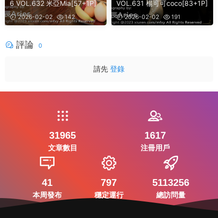
6 VOL.632 米亞Mia[57+1P]
VOL.631 楊可可coco[83+1P]
2026-02-02
142
2026-02-02
191
評論
0
請先
登錄
31965
1617
文章數目
注冊用戶
41
797
5113256
本周發布
穩定運行
總訪問量