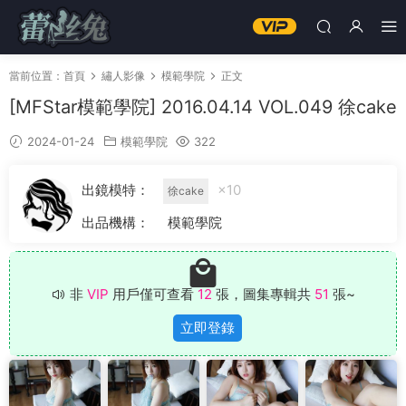
當前位置：
首頁
繡人影像
模範學院
正文
[MFStar模範學院] 2016.04.14 VOL.049 徐cake
2024-01-24
模範學院
322
出鏡模特：
×10
徐cake
出品機構：
模範學院
非
VIP
用戶僅可查看
12
張，圖集專輯共
51
張~
立即登錄