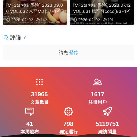
[MFStar模範學院] 2023.09.0
[MFStar模範學院] 2023.07.12
6 VOL.632 米亞Mia[57+1P]
VOL.631 楊可可coco[83+1P]
2026-02-02
142
2026-02-02
191
評論
0
請先
登錄
31965
1617
文章數目
注冊用戶
41
798
5119751
本周發布
穩定運行
總訪問量