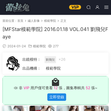
當前位置：
首頁
繡人影像
模範學院
正文
[MFStar模範學院] 2016.01.18 VOL.041 劉飛兒F
aye
2024-01-24
模範學院
277
出鏡模特：
×26
劉飛兒
出品機構：
模範學院
非
VIP
用戶僅可查看
12
張，圖集專輯共
52
張~
立即登錄