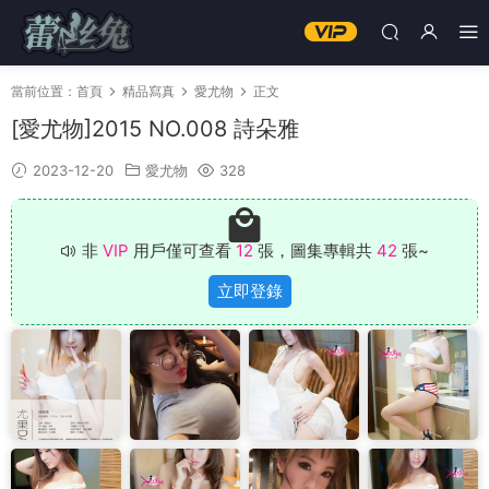
當前位置：
首頁
精品寫真
愛尤物
正文
[愛尤物]2015 NO.008 詩朵雅
2023-12-20
愛尤物
328
非
VIP
用戶僅可查看
12
張，圖集專輯共
42
張~
立即登錄