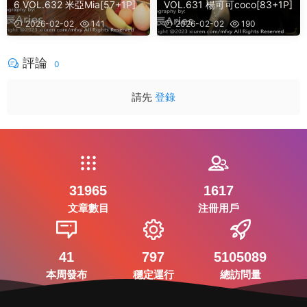
6 VOL.632 米亞Mia[57+1P]
VOL.631 楊可可coco[83+1P]
2026-02-02
141
2026-02-02
190
評論
0
請先
登錄
31965
1617
文章數目
注冊用戶
41
797
5105089
本周發布
穩定運行
總訪問量