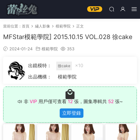
當前位置：
首頁
繡人影像
模範學院
正文
MFStar模範學院] 2015.10.15 VOL.028 徐cake
2024-01-24
模範學院
353
出鏡模特：
×10
徐cake
出品機構：
模範學院
非
VIP
用戶僅可查看
12
張，圖集專輯共
52
張~
立即登錄