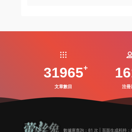
31965
16
文章數目
注冊
數據庫查詢：81 次 | 頁面生成耗時：0