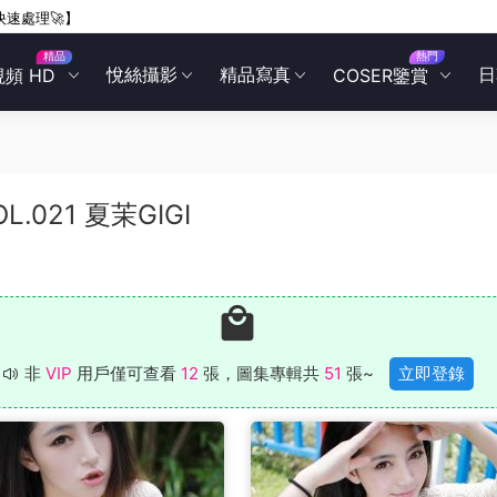
快速處理🚀】
精品
熱門
悅絲攝影
精品寫真
日
視頻 HD
COSER鑒賞
OL.021 夏茉GIGI
非
VIP
用戶僅可查看
12
張，圖集專輯共
51
張~
立即登錄