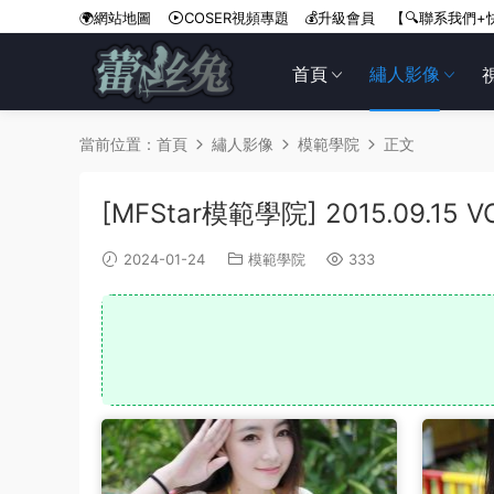
🌍網站地圖
COSER視頻專題
💰升級會員
【🔍聯系我們+
首頁
繡人影像
當前位置：
首頁
繡人影像
模範學院
正文
[MFStar模範學院] 2015.09.15 V
2024-01-24
模範學院
333