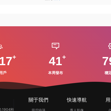
17
41
7
用戶
本周發布
穩
關于我們
快速導航
用
.1904秒
用戶協議
秀人影像