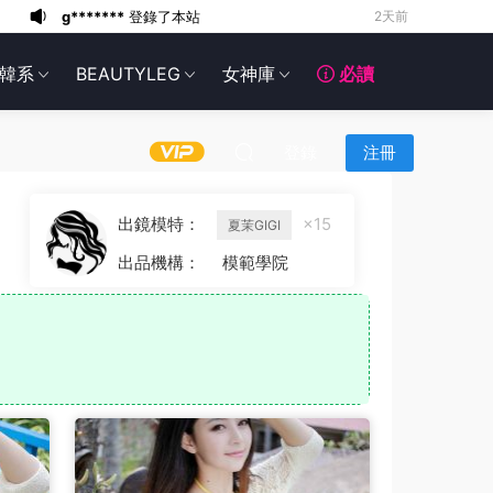
g*******
登錄了本站
3天前
6*******
3天前
韓系
BEAUTYLEG
女神庫
必讀
6*******
3天前
6*******
3天前
6*******
3天前
登錄
注冊
6*******
3天前
6*******
3天前
出鏡模特：
×15
夏茉GIGI
6*******
3天前
出品機構：
模範學院
g*******
登錄了本站
2天前
g*******
登錄了本站
2天前