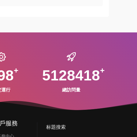
98
5128418
定運行
總訪問量
戶服務
标題搜索
任務中心