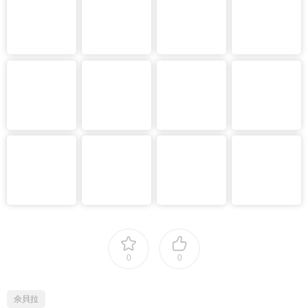
0
0
佘貝拉