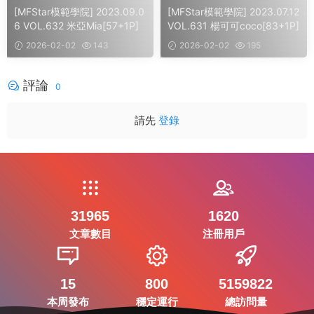
[MFStar模範學院] 2023.09.0
[MFStar模範學院] 2023.07.12
6 VOL.632 米亞Mia[57+1P]
VOL.631 楊可可coco[83+1P]
2026-02-02
143
2026-02-02
195
評論
0
請先
登錄
31965
1620
文章數目
注冊用戶
15
800
5159822
本周發布
穩定運行
總訪問量