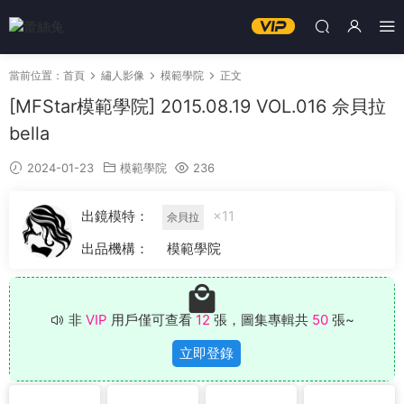
當前位置：
首頁
繡人影像
模範學院
正文
[MFStar模範學院] 2015.08.19 VOL.016 佘貝拉
bella
2024-01-23
模範學院
236
出鏡模特：
×11
佘貝拉
出品機構：
模範學院
非
VIP
用戶僅可查看
12
張，圖集專輯共
50
張~
立即登錄