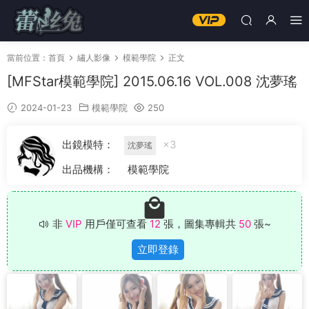
當前位置：
首頁
繡人影像
模範學院
正文
[MFStar模範學院] 2015.06.16 VOL.008 沈夢瑤
2024-01-23
模範學院
250
出鏡模特：
×3
沈夢瑤
出品機構：
模範學院
非
VIP
用戶僅可查看
12
張，圖集專輯共
50
張~
立即登錄