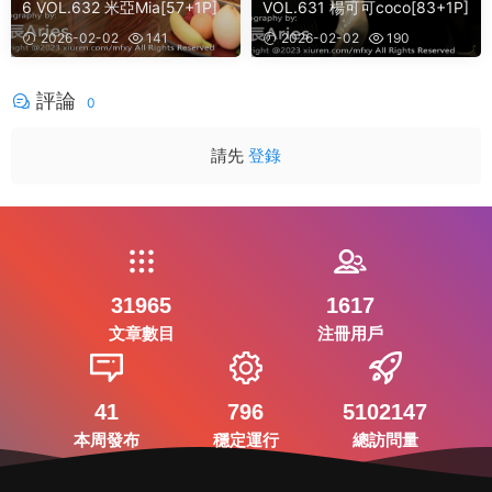
6 VOL.632 米亞Mia[57+1P]
VOL.631 楊可可coco[83+1P]
2026-02-02
141
2026-02-02
190
評論
0
請先
登錄
31965
1617
文章數目
注冊用戶
41
796
5102147
本周發布
穩定運行
總訪問量