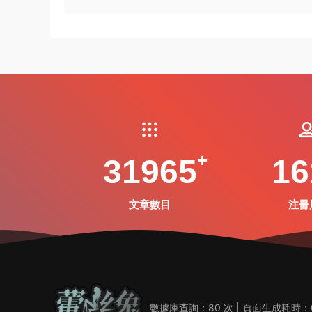
31965
16
文章數目
注冊
數據庫查詢：80 次 | 頁面生成耗時：0