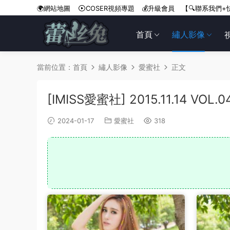
🌍網站地圖
COSER視頻專題
💰升級會員
【🔍聯系我們+
首頁
繡人影像
當前位置：
首頁
繡人影像
愛蜜社
正文
[IMISS愛蜜社] 2015.11.14 VOL.0
2024-01-17
愛蜜社
318