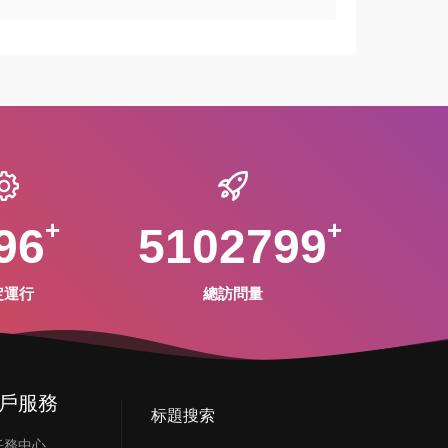
96
5102799
定運行
總訪問量
戶服務
标題搜索
任務中心