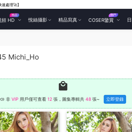
快速處理🚀】
精品
熱門
悅絲攝影
精品寫真
日
視頻 HD
COSER鑒賞
45 Michi_Ho
非
VIP
用戶僅可查看
12
張，圖集專輯共
48
張~
立即登錄