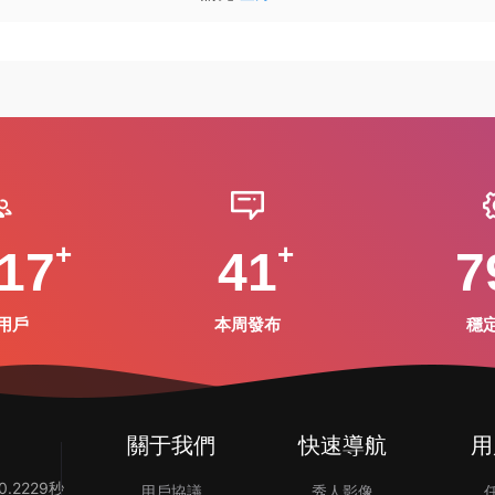
17
41
7
用戶
本周發布
穩
關于我們
快速導航
用
.2229秒
用戶協議
秀人影像