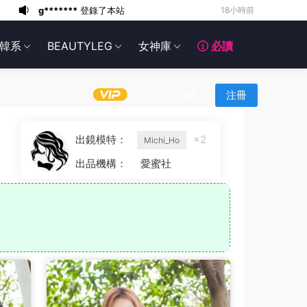
6*******
21小時前
6*******
21小時前
韓系
BEAUTYLEG
女神庫
必讀
6*******
21小時前
6*******
21小時前
6*******
21小時前
登錄
注冊
6*******
22小時前
6*******
22小時前
出鏡模特：
×2
Michi_Ho
6*******
22小時前
出品機構：
愛蜜社
g*******
登錄了本站
15小時前
g*******
登錄了本站
18小時前