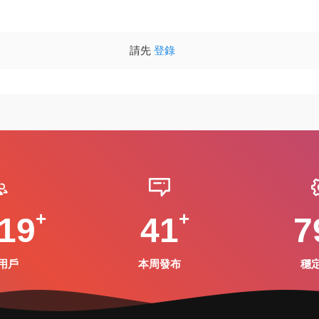
請先
登錄
19
41
7
用戶
本周發布
穩