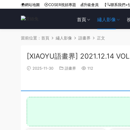
🌍網站地圖
COSER視頻專題
💰升級會員
【🔍聯系我們+
首頁
繡人影像
當前位置：
首頁
繡人影像
語畫界
正文
[XIAOYU語畫界] 2021.12.14 VO
2025-11-30
語畫界
112