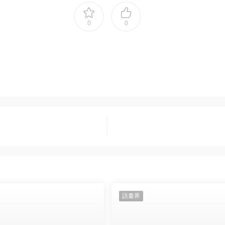
0
0
語畫界