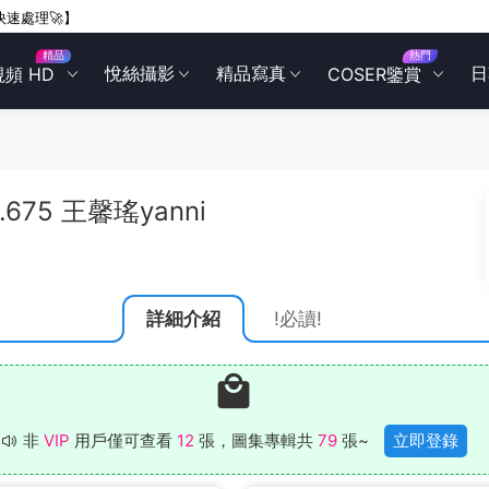
快速處理🚀】
精品
熱門
悅絲攝影
精品寫真
日
視頻 HD
COSER鑒賞
L.675 王馨瑤yanni
詳細介紹
!必讀!
非
VIP
用戶僅可查看
12
張，圖集專輯共
79
張~
立即登錄