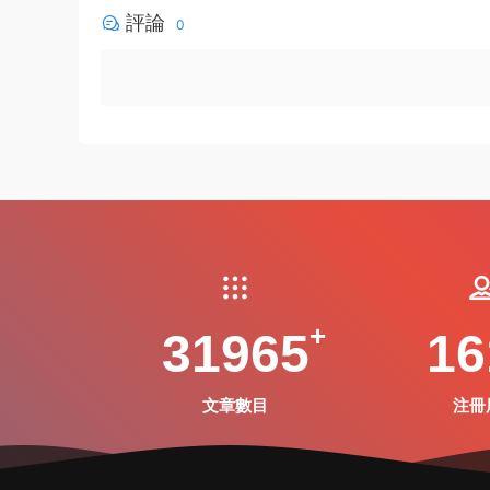
評論
0
31965
16
文章數目
注冊