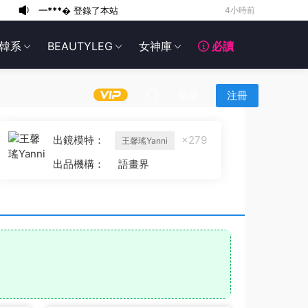
一***�
登錄了本站
4小時前
w**d
登錄了本站
6小時前
韓系
BEAUTYLEG
女神庫
必讀
b**f
加入了本站
14小時前
s*******
登錄了本站
15小時前
d*****a
加入了本站
16小時前
登錄
注冊
g*******
登錄了本站
3天前
g*******
登錄了本站
3天前
出鏡模特：
×279
王馨瑤Yanni
g*******
登錄了本站
3天前
出品機構：
語畫界
6*******
4天前
w*****y
登錄了本站
2小時前