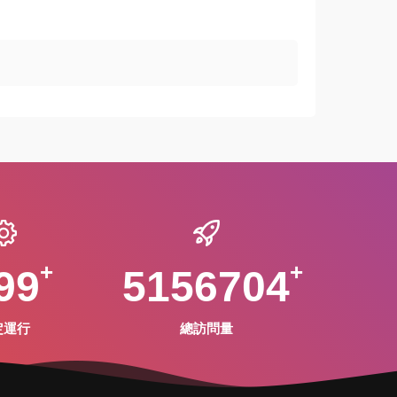
99
5156704
定運行
總訪問量