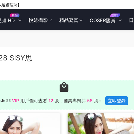
快速處理🚀】
精品
熱門
悅絲攝影
精品寫真
日
視頻 HD
COSER鑒賞
028 SISY思
非
VIP
用戶僅可查看
12
張，圖集專輯共
56
張~
立即登錄