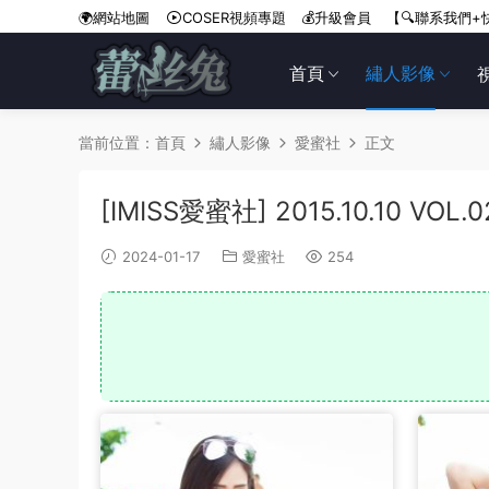
🌍網站地圖
COSER視頻專題
💰升級會員
【🔍聯系我們+
首頁
繡人影像
當前位置：
首頁
繡人影像
愛蜜社
正文
[IMISS愛蜜社] 2015.10.10 VOL.
2024-01-17
愛蜜社
254