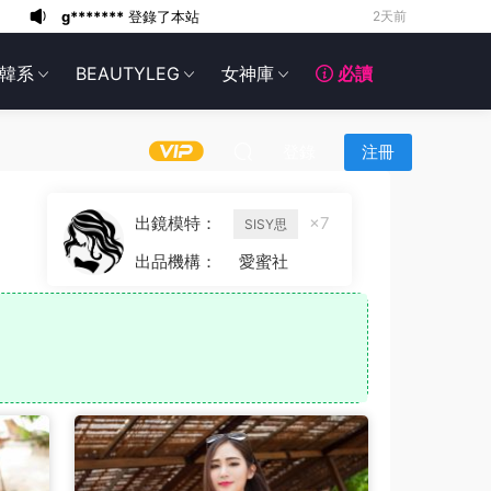
g*******
登錄了本站
2天前
6*******
2天前
韓系
BEAUTYLEG
女神庫
必讀
6*******
2天前
6*******
2天前
6*******
2天前
登錄
注冊
6*******
2天前
6*******
2天前
出鏡模特：
×7
SISY思
6*******
2天前
出品機構：
愛蜜社
g*******
登錄了本站
1天前
g*******
登錄了本站
2天前