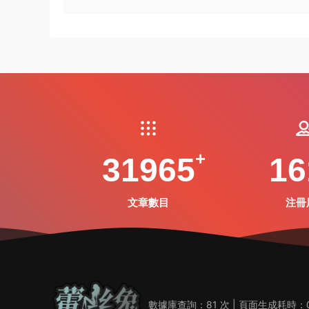
31965
16
文章數目
注冊
數據庫查詢：81 次 | 頁面生成耗時：0