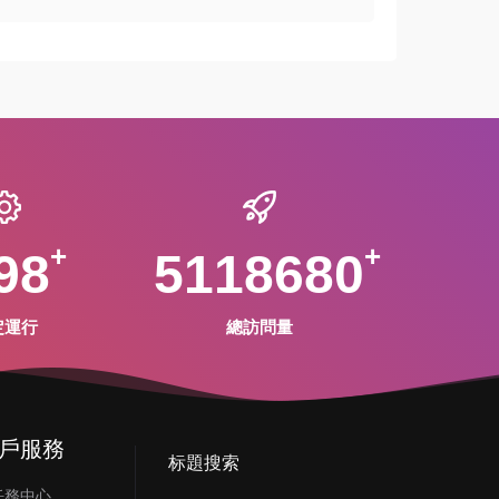
98
5118680
定運行
總訪問量
戶服務
标題搜索
任務中心