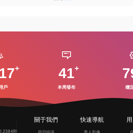
17
41
7
用戶
本周發布
穩
關于我們
快速導航
用
.2384秒
用戶協議
秀人影像