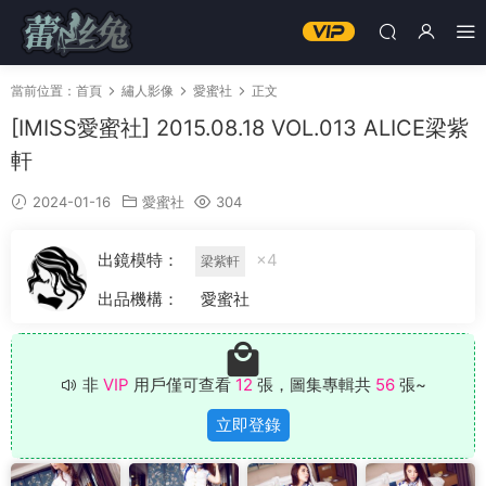
當前位置：
首頁
繡人影像
愛蜜社
正文
[IMISS愛蜜社] 2015.08.18 VOL.013 ALICE梁紫
軒
2024-01-16
愛蜜社
304
出鏡模特：
×4
梁紫軒
出品機構：
愛蜜社
非
VIP
用戶僅可查看
12
張，圖集專輯共
56
張~
立即登錄