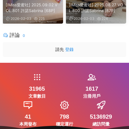
[IMiss愛蜜社] 2025.09.02 V
[IMiss愛蜜社] 2025.08.27 VO
OL.801 許諾Sabrina [68P]
L.800 許諾Sabrina [87P]
2026-02-03
225
2026-02-03
224
評論
0
請先
登錄
31965
1617
文章數目
注冊用戶
41
798
5136929
本周發布
穩定運行
總訪問量