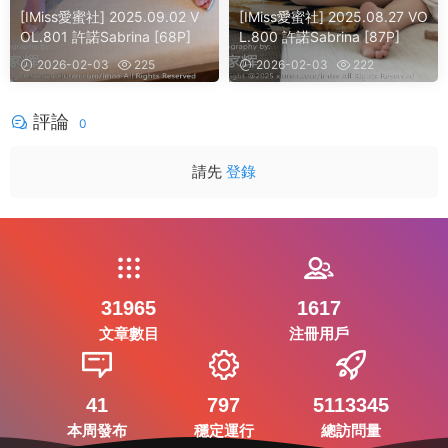
[IMiss愛蜜社] 2025.09.02 V
[IMiss愛蜜社] 2025.08.27 VO
OL.801 許諾Sabrina [68P]
L.800 許諾Sabrina [87P]
2026-02-03
225
2026-02-03
222
評論
0
請先
登錄
31965
1617
文章數目
注冊用戶
41
797
5113345
本周發布
穩定運行
總訪問量