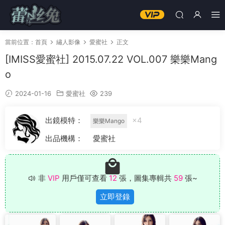
當前位置：
首頁
繡人影像
愛蜜社
正文
[IMISS愛蜜社] 2015.07.22 VOL.007 樂樂Mang
o
2024-01-16
愛蜜社
239
出鏡模特：
×4
樂樂Mango
出品機構：
愛蜜社
非
VIP
用戶僅可查看
12
張，圖集專輯共
59
張~
立即登錄