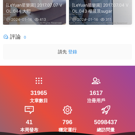
[LeYuan星樂園] 2017.07.07 V
[LeYuan星樂園] 2017.07.04 V
OL.044 大熙
OL.043 楊晨晨sugar
2024-01-16
413
2024-01-16
311
評論
0
請先
登錄
31965
1617
文章數目
注冊用戶
41
796
5098437
本周發布
穩定運行
總訪問量