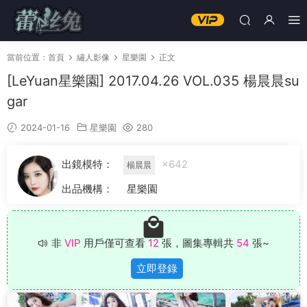
當前位置：
首頁
繡人影像
星樂園
正文
[LeYuan星樂園] 2017.04.26 VOL.035 楊晨晨su
gar
2024-01-16
星樂園
280
出鏡模特：
×642
楊晨晨
出品機構：
星樂園
非
VIP
用戶僅可查看
12
張，圖集專輯共
54
張~
立即登錄