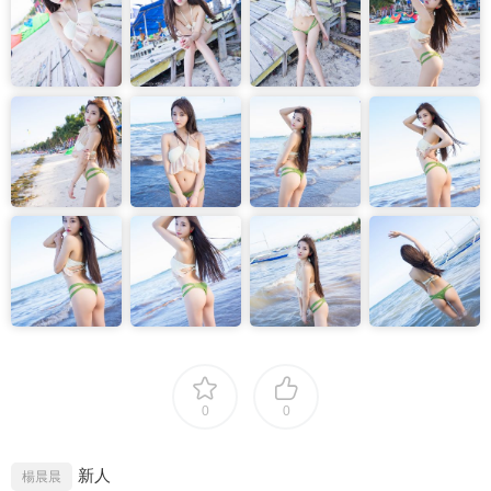
0
0
新人
楊晨晨