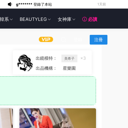
g*******
登錄了本站
1天前
6*******
1天前
韓系
BEAUTYLEG
女神庫
必讀
6*******
1天前
6*******
1天前
6*******
1天前
登錄
注冊
6*******
1天前
6*******
1天前
出鏡模特：
×3
美希子
6*******
1天前
出品機構：
星樂園
g*******
登錄了本站
11小時前
g*******
登錄了本站
1天前