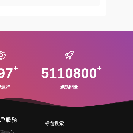
97
5110800
定運行
總訪問量
戶服務
标題搜索
任務中心