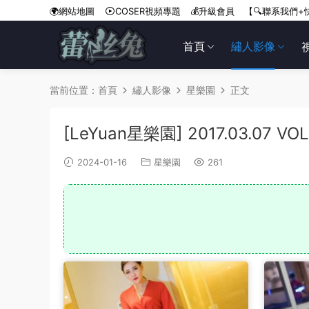
🌍網站地圖
COSER視頻專題
💰升級會員
【🔍聯系我們+
首頁
繡人影像
當前位置：
首頁
繡人影像
星樂園
正文
[LeYuan星樂園] 2017.03.07 VO
2024-01-16
星樂園
261