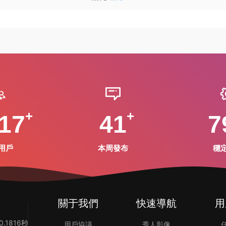
17
41
7
用戶
本周發布
穩
關于我們
快速導航
用
.1816秒
用戶協議
秀人影像