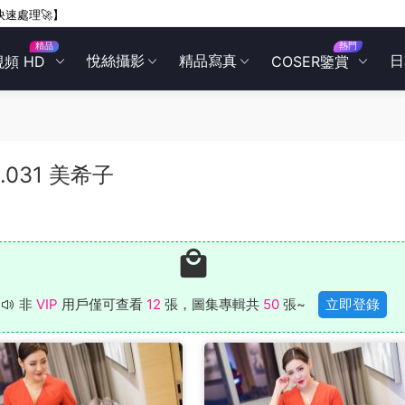
快速處理🚀】
精品
熱門
悅絲攝影
精品寫真
日
視頻 HD
COSER鑒賞
L.031 美希子
非
VIP
用戶僅可查看
12
張，圖集專輯共
50
張~
立即登錄