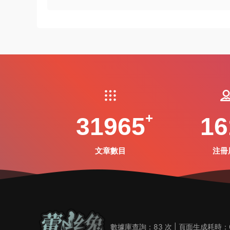
31965
16
文章數目
注冊
數據庫查詢：83 次 | 頁面生成耗時：0