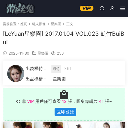
當前位置：
首頁
繡人影像
星樂園
正文
[LeYuan星樂園] 2017.01.04 VOL.023 凱竹BuiB
ui
2025-11-30
星樂園
256
出鏡模特：
×61
凱竹
出品機構：
星樂園
非
VIP
用戶僅可查看
12
張，圖集專輯共
41
張~
立即登錄