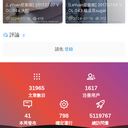
[LeYuan星樂園] 2017.07.07 V
[LeYuan星樂園] 2017.07.04 V
OL.044 大熙
OL.043 楊晨晨sugar
2024-01-16
416
2024-01-16
312
評論
0
請先
登錄
31965
1617
文章數目
注冊用戶
41
798
5119767
本周發布
穩定運行
總訪問量