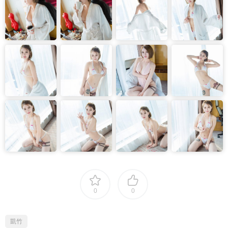
0
0
凱竹