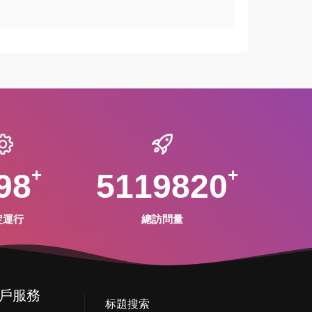
98
5119820
定運行
總訪問量
戶服務
标題搜索