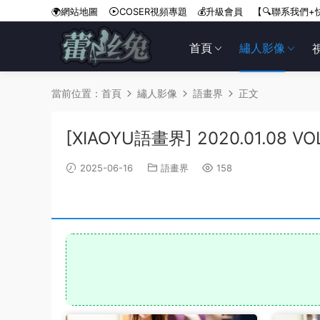
🌍網站地圖
COSER視頻專題
💰升級會員
【🔍聯系我們+
首頁
繡人影像
當前位置：
首頁
繡人影像
語畫界
正文
[XIAOYU語畫界] 2020.01.08 VO
2025-06-16
語畫界
158