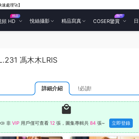
快速處理🚀】
精品
熱門
悅絲攝影
精品寫真
日
視頻 HD
COSER鑒賞
L.231 馮木木LRIS
詳細介紹
!必讀!
非
VIP
用戶僅可查看
12
張，圖集專輯共
84
張~
立即登錄