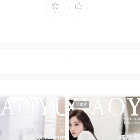
0
0
語畫界