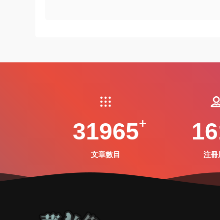
31965
16
文章數目
注冊