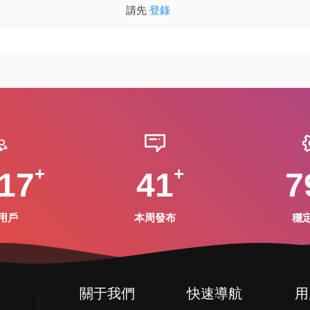
請先
登錄
17
41
7
用戶
本周發布
穩
關于我們
快速導航
用