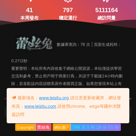
41
797
5111164
本周發布
穩定運行
總訪問量
數據庫查詢：78 次 | 頁面生成耗時：
0.2112秒
重要聲明：本站所有内容收集于網絡公開資源，本站僅提供學習
交流和參考，禁止用戶用于商業行爲，并請于下載後24小時内删
除，若喜歡該内容請聯系原作者購買正版。如果您發現本站上有
侵犯您知識産權的内容，請聯系站長郵箱，我們會及時删除。
最新域名：
www.leisitu.org
請注意更新收藏夾，網址發
布頁：
www.leisitu.com
請使用chrome、edge等國外浏覽
蕾絲兔發布頁
友情鏈接：
器訪問
蕾絲兔
796 天
5 时
29 分
56 秒
Copyright
網站運行