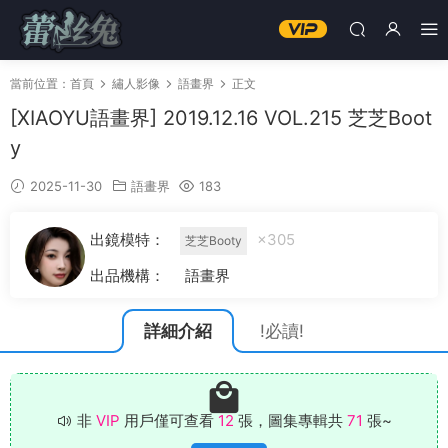
當前位置：
首頁
繡人影像
語畫界
正文
[XIAOYU語畫界] 2019.12.16 VOL.215 芝芝Boot
y
2025-11-30
語畫界
183
出鏡模特：
×305
芝芝Booty
出品機構：
語畫界
詳細介紹
!必讀!
非
VIP
用戶僅可查看
12
張，圖集專輯共
71
張~