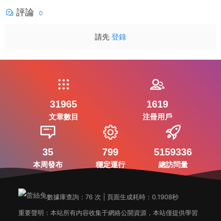
評論
0
請先
登錄
31965
1619
文章數目
注冊用戶
35
799
5159336
本周發布
穩定運行
總訪問量
數據庫查詢：76 次 | 頁面生成耗時：0.1908秒
重要聲明：本站所有内容收集于網絡公開資源，本站僅提供學習