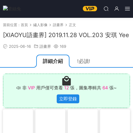
當前位置：
首頁
繡人影像
語畫界
正文
[XIAOYU語畫界] 2019.11.28 VOL.203 安琪 Yee
2025-06-16
語畫界
169
詳細介紹
!必讀!
非
VIP
用戶僅可查看
12
張，圖集專輯共
64
張~
立即登錄