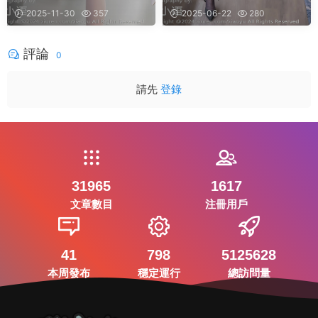
2025-11-30
357
2025-06-22
280
評論
0
請先
登錄
31965
1617
文章數目
注冊用戶
41
798
5125628
本周發布
穩定運行
總訪問量