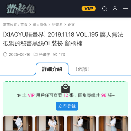
當前位置：
首頁
繡人影像
語畫界
正文
[XIAOYU語畫界] 2019.11.18 VOL.195 讓人無法
抵禦的秘書黑絲OL裝扮 顧橋楠
2025-06-16
語畫界
173
詳細介紹
!必讀!
非
VIP
用戶僅可查看
12
張，圖集專輯共
98
張~
立即登錄