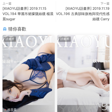
上一篇
下一篇
[XIAOYU語畫界] 2019.11.15
[XIAOYU語畫界] 2019.11.19
VOL.194 華麗吊裙朦胧絲襪 楊晨
VOL.196 古典韻味旗袍與現代性感
晨sugar
絲襪 Carry
猜你喜歡
語畫界
語畫界
楊晨晨