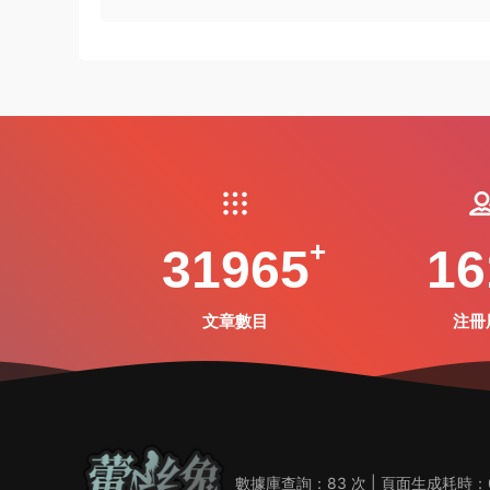
31965
16
文章數目
注冊
數據庫查詢：83 次 | 頁面生成耗時：0