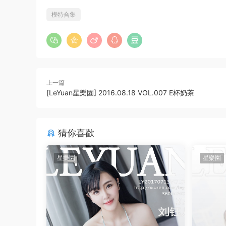
模特合集
上一篇
[LeYuan星樂園] 2016.08.18 VOL.007 E杯奶茶
猜你喜歡
星樂園
星樂園