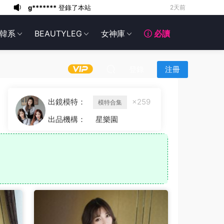
g*******
登錄了本站
2天前
6*******
2天前
韓系
BEAUTYLEG
女神庫
必讀
6*******
2天前
6*******
2天前
6*******
2天前
登錄
注冊
6*******
2天前
6*******
2天前
出鏡模特：
×259
模特合集
6*******
2天前
出品機構：
星樂園
g*******
登錄了本站
1天前
g*******
登錄了本站
2天前