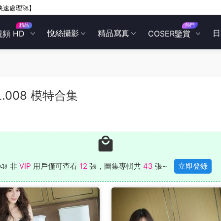
快速處理🚀】
精品
熱門
悅絲攝影
精品寫真
日
視頻 HD
COSER鑒賞
OL.008 模特合集
非
VIP
用戶僅可查看
12
張，圖集專輯共
43
張~
立即登錄