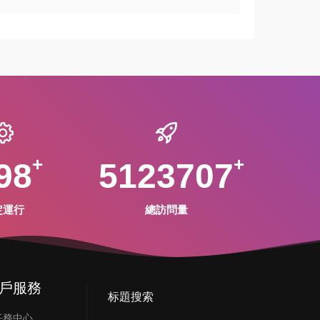
98
5123707
定運行
總訪問量
戶服務
标題搜索
任務中心