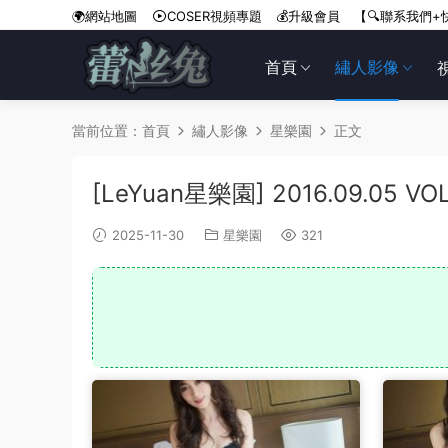
🌍網站地圖
COSER視頻專題
💰升級會員
【🔍聯系我們+
首頁
繡人影像
當前位置：
首頁
繡人影像
星樂園
正文
[LeYuan星樂園] 2016.09.05 V
2025-11-30
星樂園
321