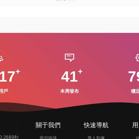
17
41
7
用戶
本周發布
穩
關于我們
快速導航
用
.2689秒
用戶協議
秀人影像