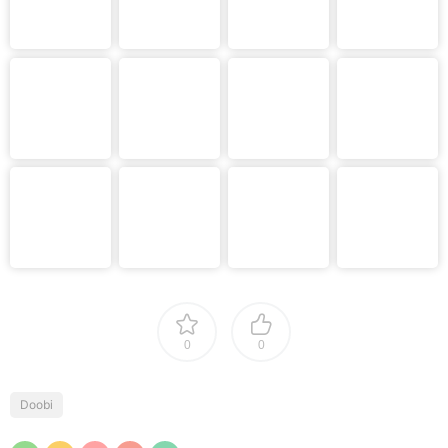
0
0
Doobi