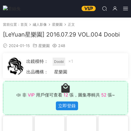
當前位置：
首頁
繡人影像
星樂園
正文
[LeYuan星樂園] 2016.07.29 VOL.004 Doobi
2024-01-15
星樂園
248
出鏡模特：
×1
Doobi
出品機構：
星樂園
非
VIP
用戶僅可查看
12
張，圖集專輯共
52
張~
立即登錄