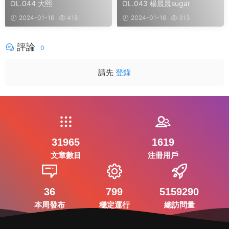
OL.044 大熙
OL.043 楊晨晨sugar
2024-01-16
418
2024-01-16
313
評論
0
請先
登錄
31965
1619
文章數目
注冊用戶
36
799
5159290
本周發布
穩定運行
總訪問量