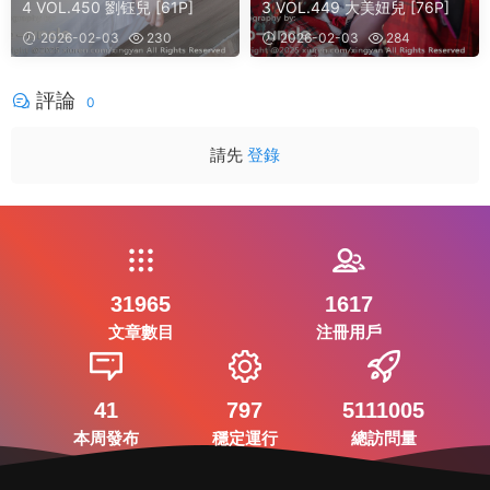
4 VOL.450 劉钰兒 [61P]
3 VOL.449 大美妞兒 [76P]
2026-02-03
230
2026-02-03
284
評論
0
請先
登錄
31965
1617
文章數目
注冊用戶
41
797
5111005
本周發布
穩定運行
總訪問量