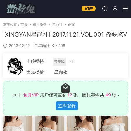
當前位置：
首頁
繡人影像
星顔社
正文
[XINGYAN星顔社] 2017.11.21 VOL.001 孫夢瑤V
2023-12-12
星顔社
408
出鏡模特：
×8
孫夢瑤
出品機構：
星顔社
非
包月VIP
用戶僅可查看
12
張，圖集專輯共
49
張~
立即登錄