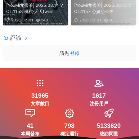
[YouMi尤蜜荟] 2025.08.14 V
[YouMi尤蜜荟] 2025.08.13 V
OL.1158 桃桃·夭夭twins
OL.1157 心妍小公主
2026-02-01
240
2026-02-01
263
評論
0
請先
登錄
31965
1617
文章數目
注冊用戶
41
798
5133620
本周發布
穩定運行
總訪問量