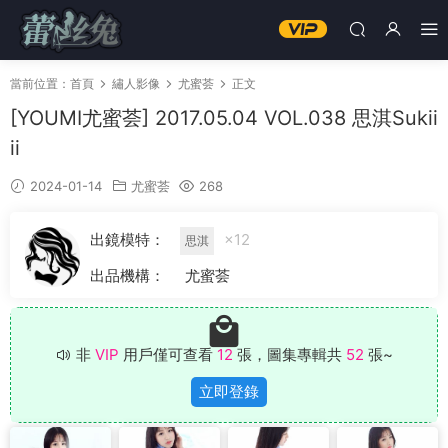
當前位置：
首頁
繡人影像
尤蜜荟
正文
[YOUMI尤蜜荟] 2017.05.04 VOL.038 思淇Sukii
ii
2024-01-14
尤蜜荟
268
出鏡模特：
×12
思淇
出品機構：
尤蜜荟
非
VIP
用戶僅可查看
12
張，圖集專輯共
52
張~
立即登錄