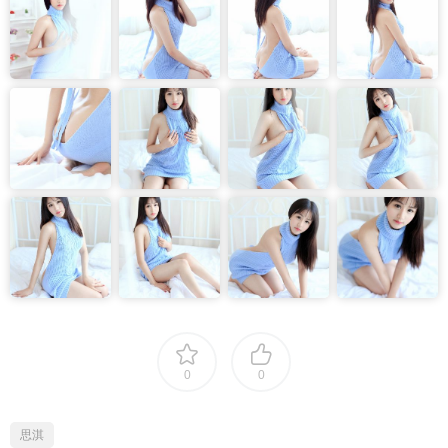
0
0
思淇