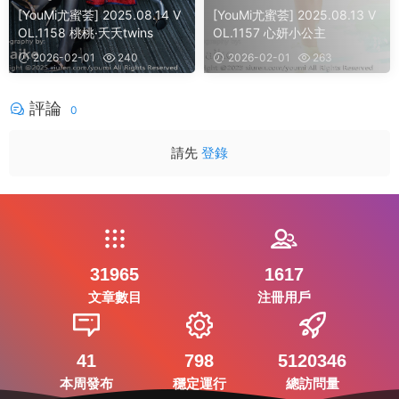
[YouMi尤蜜荟] 2025.08.14 V
[YouMi尤蜜荟] 2025.08.13 V
OL.1158 桃桃·夭夭twins
OL.1157 心妍小公主
2026-02-01
240
2026-02-01
263
評論
0
請先
登錄
31965
1617
文章數目
注冊用戶
41
798
5120346
本周發布
穩定運行
總訪問量