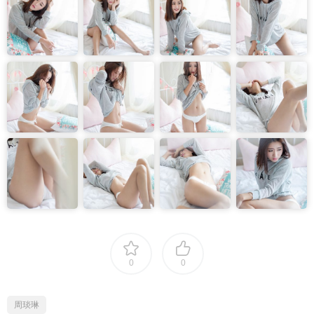
0
0
周琰琳