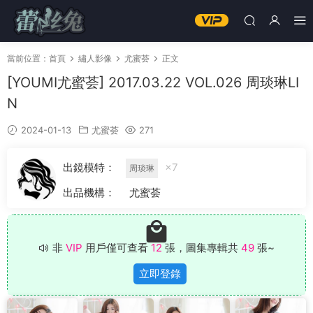
當前位置：
首頁
繡人影像
尤蜜荟
正文
[YOUMI尤蜜荟] 2017.03.22 VOL.026 周琰琳LI
N
2024-01-13
尤蜜荟
271
出鏡模特：
×7
周琰琳
出品機構：
尤蜜荟
非
VIP
用戶僅可查看
12
張，圖集專輯共
49
張~
立即登錄