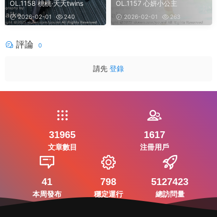
OL.1158 桃桃·夭夭twins
OL.1157 心妍小公主
2026-02-01
240
2026-02-01
263
評論
0
請先
登錄
31965
1617
文章數目
注冊用戶
41
798
5127423
本周發布
穩定運行
總訪問量