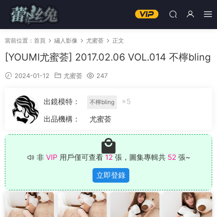
當前位置：
首頁
繡人影像
尤蜜荟
正文
[YOUMI尤蜜荟] 2017.02.06 VOL.014 不檸bling
2024-01-12
尤蜜荟
247
出鏡模特：
×5
不檸bling
出品機構：
尤蜜荟
非
VIP
用戶僅可查看
12
張，圖集專輯共
52
張~
立即登錄