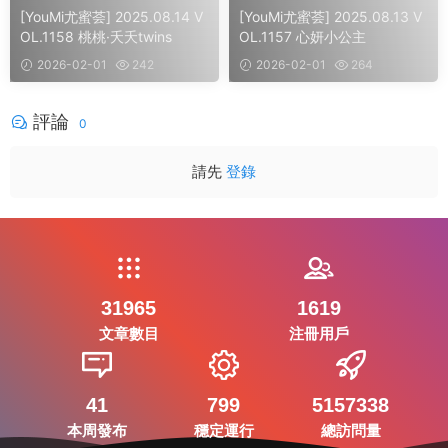
[YouMi尤蜜荟] 2025.08.14 V
[YouMi尤蜜荟] 2025.08.13 V
OL.1158 桃桃·夭夭twins
OL.1157 心妍小公主
2026-02-01
242
2026-02-01
264
評論
0
請先
登錄
31965
1619
文章數目
注冊用戶
41
799
5157338
本周發布
穩定運行
總訪問量