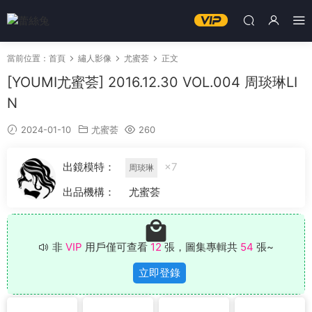
當前位置：
首頁
繡人影像
尤蜜荟
正文
[YOUMI尤蜜荟] 2016.12.30 VOL.004 周琰琳LI
N
2024-01-10
尤蜜荟
260
出鏡模特：
×7
周琰琳
出品機構：
尤蜜荟
非
VIP
用戶僅可查看
12
張，圖集專輯共
54
張~
立即登錄