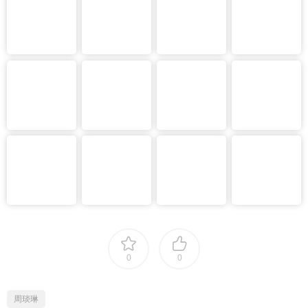
0
0
周琰琳