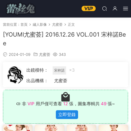
當前位置：
首頁
繡人影像
尤蜜荟
正文
[YOUMI尤蜜荟] 2016.12.26 VOL.001 宋梓諾Be
e
2024-01-09
尤蜜荟
343
出鏡模特：
×3
宋梓諾
出品機構：
尤蜜荟
非
VIP
用戶僅可查看
12
張，圖集專輯共
49
張~
立即登錄