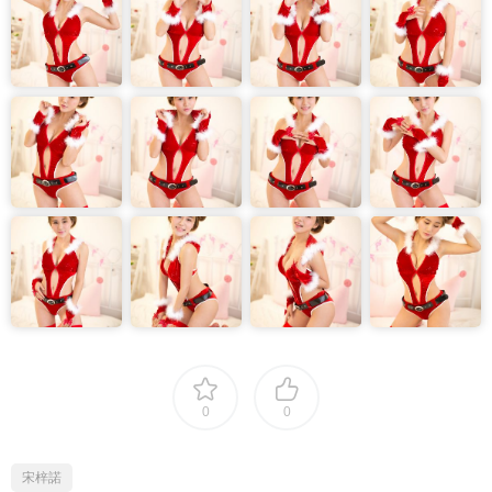
0
0
宋梓諾