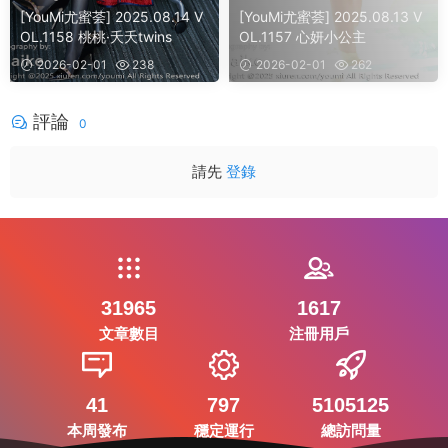
[YouMi尤蜜荟] 2025.08.14 V
[YouMi尤蜜荟] 2025.08.13 V
OL.1158 桃桃·夭夭twins
OL.1157 心妍小公主
2026-02-01
238
2026-02-01
262
評論
0
請先
登錄
31965
1617
文章數目
注冊用戶
41
797
5105125
本周發布
穩定運行
總訪問量