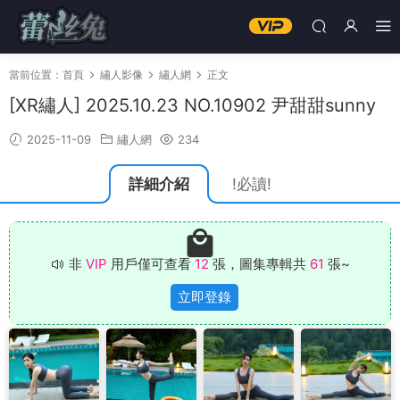
當前位置：
首頁
繡人影像
繡人網
正文
[XR繡人] 2025.10.23 NO.10902 尹甜甜sunny
2025-11-09
繡人網
234
詳細介紹
!必讀!
非
VIP
用戶僅可查看
12
張，圖集專輯共
61
張~
立即登錄