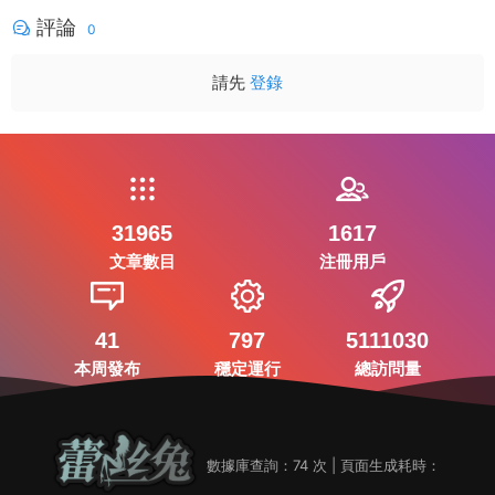
評論
0
請先
登錄
31965
1617
文章數目
注冊用戶
41
797
5111030
本周發布
穩定運行
總訪問量
數據庫查詢：74 次 | 頁面生成耗時：