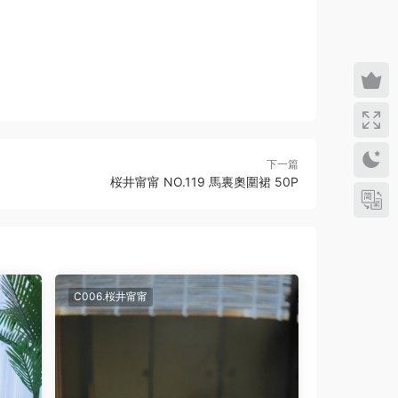
下一篇
桜井甯甯 NO.119 馬裏奧圍裙 50P
C006.桜井甯甯