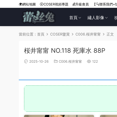
🌍網站地圖
COSER視頻專題
💰升級會員
【🔍聯系我們+
首頁
繡人影像
當前位置：
首頁
COSER鑒賞
C006.桜井甯甯
正文
桜井甯甯 NO.118 死庫水 88P
2025-10-26
C006.桜井甯甯
122