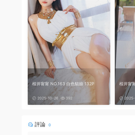
桜井甯甯 NO.163 白色貓娘 132P
桜井甯甯 
2025-10-26
392
2025-
評論
0