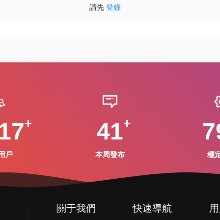
請先
登錄
17
41
7
用戶
本周發布
穩
關于我們
快速導航
用