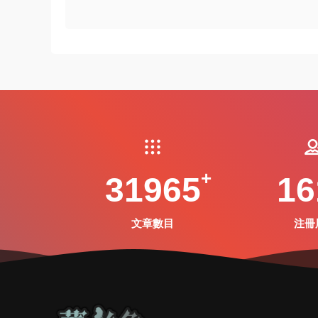
31965
16
文章數目
注冊