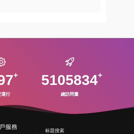
97
5105834
定運行
總訪問量
戶服務
标題搜索