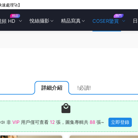
快速處理🚀】
精品
熱門
悅絲攝影
精品寫真
日
視頻 HD
COSER鑒賞
詳細介紹
!必讀!
非
VIP
用戶僅可查看
12
張，圖集專輯共
88
張~
立即登錄