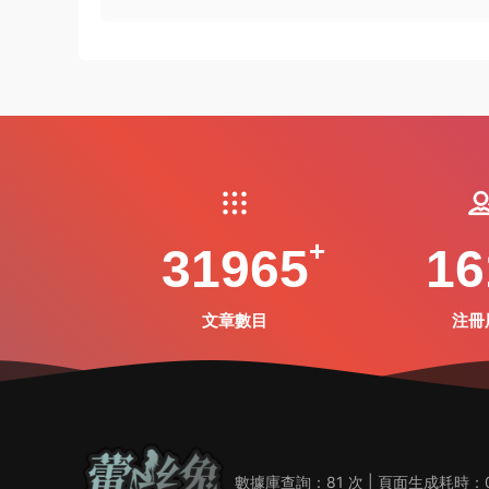
31965
16
文章數目
注冊
數據庫查詢：81 次 | 頁面生成耗時：0