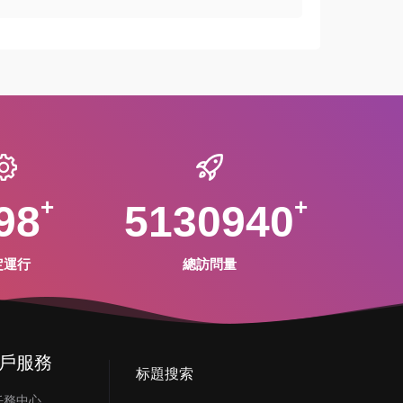
98
5130940
定運行
總訪問量
戶服務
标題搜索
任務中心