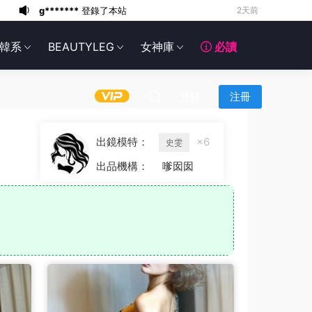
g*******
登錄了本站
3天前
6*******
3天前
韓系
BEAUTYLEG
女神庫
必讀
6*******
3天前
6*******
3天前
6*******
3天前
登錄
注冊
6*******
3天前
6*******
3天前
出鏡模特：
×6
史雯
6*******
3天前
出品機構：
嗲囡囡
g*******
登錄了本站
2天前
g*******
登錄了本站
2天前