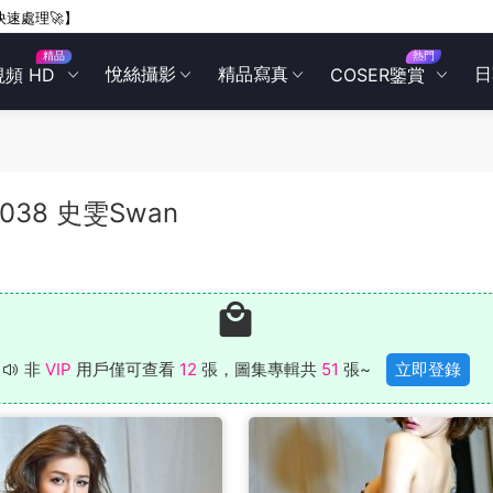
快速處理🚀】
精品
熱門
悅絲攝影
精品寫真
日
視頻 HD
COSER鑒賞
L.038 史雯Swan
非
VIP
用戶僅可查看
12
張，圖集專輯共
51
張~
立即登錄