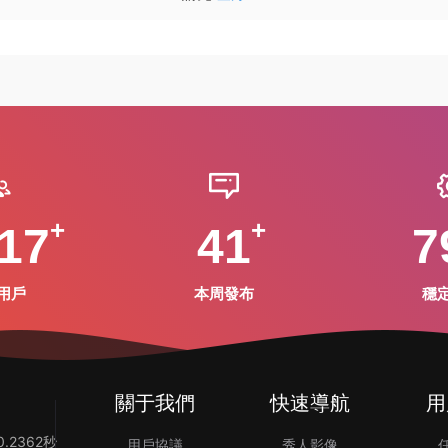
17
41
7
用戶
本周發布
穩
關于我們
快速導航
用
.2362秒
用戶協議
秀人影像