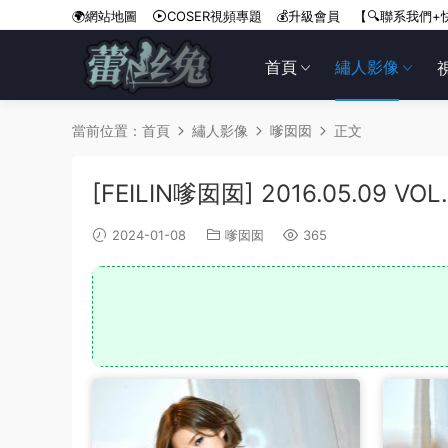
🌍網站地圖
COSER視頻專題
💰升級會員
【🔍聯系我們+
首頁
繡人影像
當前位置：
首頁
繡人影像
嗲囡囡
正文
[FEILIN嗲囡囡] 2016.05.09 VO
2024-01-08
嗲囡囡
365