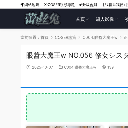
🌍網站地圖
COSER視頻專題
💰升級會員
【🔍聯系我們+
首頁
繡人影像
當前位置：
首頁
COSER鑒賞
C004.眼醬大魔王w
正
眼醬大魔王w NO.056 修女シス
2025-10-07
C004.眼醬大魔王w
139