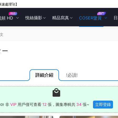
快速處理🚀】
精品
熱門
悅絲攝影
精品寫真
日
視頻 HD
COSER鑒賞
文
ター
詳細介紹
!必讀!
非
VIP
用戶僅可查看
12
張，圖集專輯共
34
張~
立即登錄