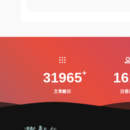
31965
16
文章數目
注冊