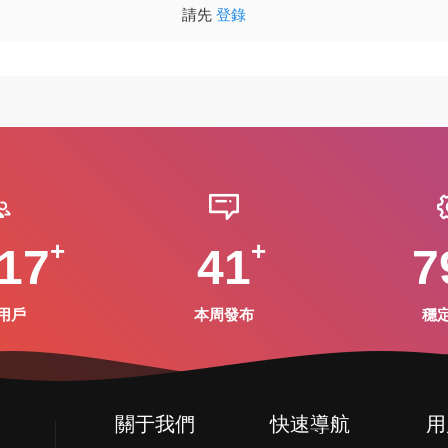
請先
登錄
17
41
7
用戶
本周發布
穩
關于我們
快速導航
用