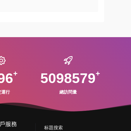
96
5098579
定運行
總訪問量
戶服務
标題搜索