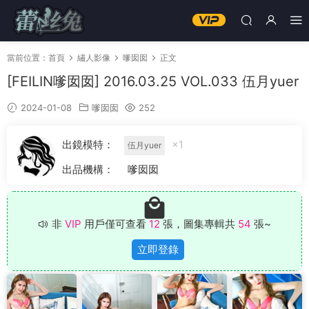
當前位置：
首頁
繡人影像
嗲囡囡
正文
[FEILIN嗲囡囡] 2016.03.25 VOL.033 伍月yuer
2024-01-08
嗲囡囡
252
出鏡模特：
×1
伍月yuer
出品機構：
嗲囡囡
非
VIP
用戶僅可查看
12
張，圖集專輯共
54
張~
立即登錄