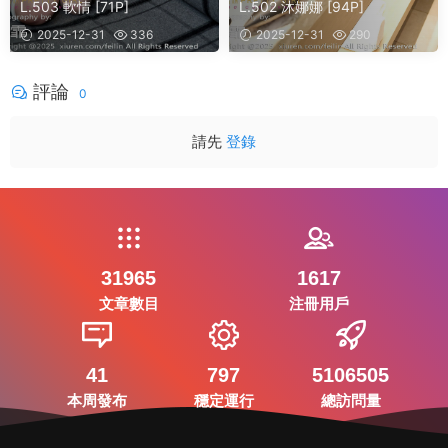
L.503 軟情 [71P]
L.502 沐娜娜 [94P]
2025-12-31
336
2025-12-31
290
評論
0
請先
登錄
31965
1617
文章數目
注冊用戶
41
797
5106505
本周發布
穩定運行
總訪問量