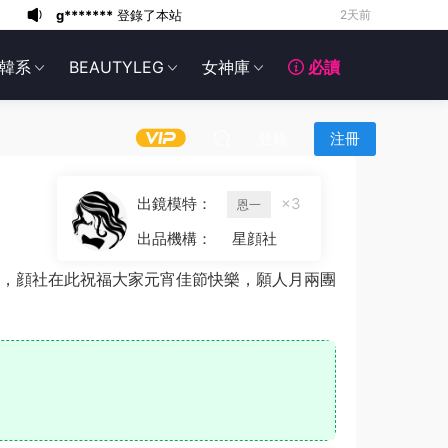
g*******
登錄了本站
2天前
6*******
2天前
韓系
BEAUTYLEG
女神庫
必讀
6*******
2天前
6*******
2天前
6*******
2天前
登錄
注冊
6*******
2天前
6*******
2天前
出鏡模特：
×3
恩一
6*******
2天前
出品機構：
星顔社
g*******
登錄了本站
1天前
，顔社在此祝福大家元宵佳節快樂，願人月兩團
g*******
登錄了本站
2天前