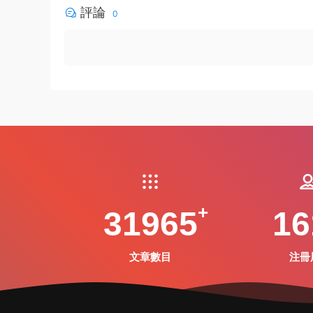
評論
0
31965
16
文章數目
注冊