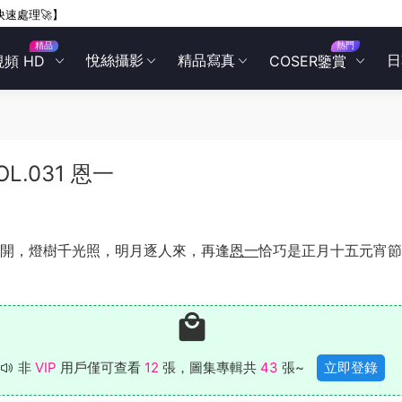
快速處理🚀】
精品
熱門
悅絲攝影
精品寫真
日
視頻 HD
COSER鑒賞
OL.031 恩一
開，燈樹千光照，明月逐人來，再逢
恩一
恰巧是正月十五元宵節
非
VIP
用戶僅可查看
12
張，圖集專輯共
43
張~
立即登錄