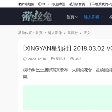
🌍網站地圖
COSER視頻專題
💰升級會員
【🔍聯系我們+
首頁
繡人影像
當前位置：
首頁
繡人影像
星顔社
正文
[XINGYAN星顔社] 2018.03.02 V
2023-12-16
星顔社
493
模特@
恩一
捆綁寫真發布，火樹銀花合，星橋鐵鎖
圓。