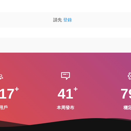
請先
登錄
17
41
7
用戶
本周發布
穩