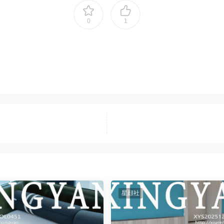
0
1
星顔社