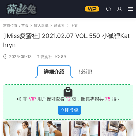
當前位置：
首頁
繡人影像
愛蜜社
正文
[IMiss愛蜜社] 2021.02.07 VOL.550 小狐狸Kat
hryn
2025-09-13
愛蜜社
89
詳細介紹
!必讀!
非
VIP
用戶僅可查看
12
張，圖集專輯共
75
張~
立即登錄