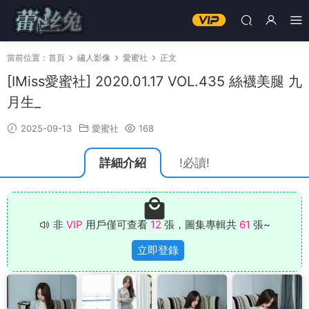
當前位置：
首頁
繡人影像
愛蜜社
正文
[IMiss愛蜜社] 2020.01.17 VOL.435 絲襪美腿 九
月生_
2025-09-13
愛蜜社
168
詳細介紹
!必讀!
非
VIP
用戶僅可查看
12
張，圖集專輯共
61
張~
立即登錄