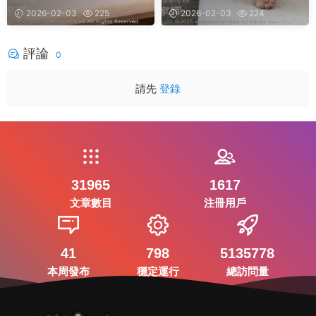
2026-02-03
225
2026-02-03
224
評論
0
請先
登錄
31965
1617
文章數目
注冊用戶
41
798
5135778
本周發布
穩定運行
總訪問量