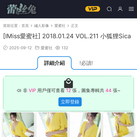
當前位置：
首頁
繡人影像
愛蜜社
正文
[IMiss愛蜜社] 2018.01.24 VOL.211 小狐狸Sica
2025-09-12
愛蜜社
132
詳細介紹
!必讀!
非
VIP
用戶僅可查看
12
張，圖集專輯共
44
張~
立即登錄