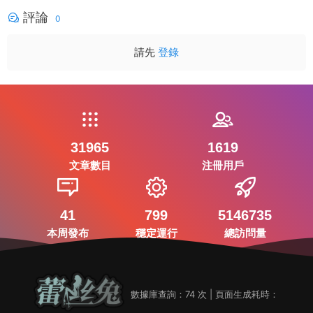
評論
0
請先
登錄
31965
1619
文章數目
注冊用戶
41
799
5146735
本周發布
穩定運行
總訪問量
數據庫查詢：74 次 | 頁面生成耗時：