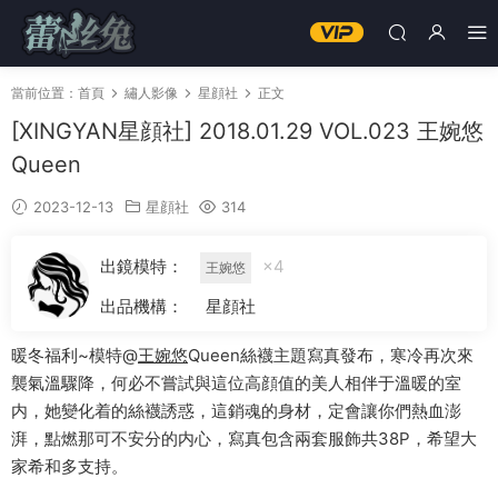
當前位置：
首頁
繡人影像
星顔社
正文
[XINGYAN星顔社] 2018.01.29 VOL.023 王婉悠
Queen
2023-12-13
星顔社
314
出鏡模特：
×4
王婉悠
出品機構：
星顔社
暖冬福利~模特@
王婉悠
Queen絲襪主題寫真發布，寒冷再次來
襲氣溫驟降，何必不嘗試與這位高顔值的美人相伴于溫暖的室
内，她變化着的絲襪誘惑，這銷魂的身材，定會讓你們熱血澎
湃，點燃那可不安分的内心，寫真包含兩套服飾共38P，希望大
家希和多支持。