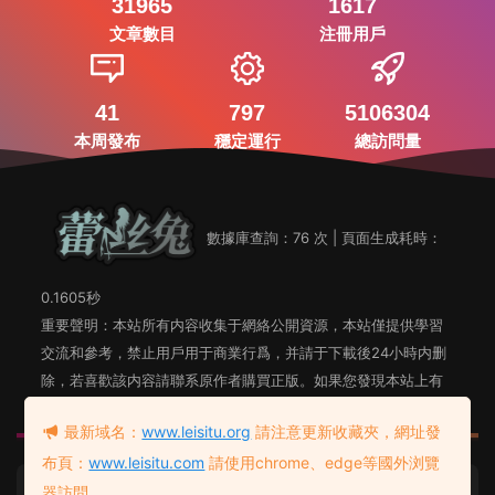
31965
1617
文章數目
注冊用戶
41
797
5106304
本周發布
穩定運行
總訪問量
數據庫查詢：76 次 | 頁面生成耗時：
0.1605秒
重要聲明：本站所有内容收集于網絡公開資源，本站僅提供學習
交流和參考，禁止用戶用于商業行爲，并請于下載後24小時内删
除，若喜歡該内容請聯系原作者購買正版。如果您發現本站上有
侵犯您知識産權的内容，請聯系站長郵箱，我們會及時删除。
最新域名：
www.leisitu.org
請注意更新收藏夾，網址發
布頁：
www.leisitu.com
請使用chrome、edge等國外浏覽
蕾絲兔發布頁
友情鏈接：
器訪問