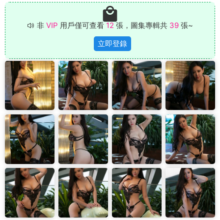
非
VIP
用戶僅可查看
12
張，圖集專輯共
39
張~
立即登錄