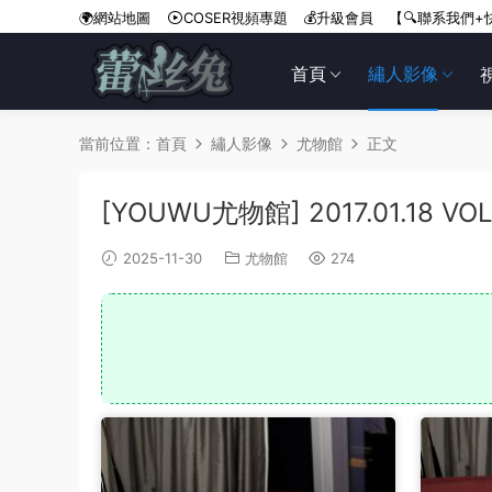
🌍網站地圖
COSER視頻專題
💰升級會員
【🔍聯系我們+
首頁
繡人影像
當前位置：
首頁
繡人影像
尤物館
正文
[YOUWU尤物館] 2017.01.18 V
2025-11-30
尤物館
274