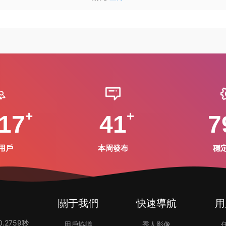
17
41
7
用戶
本周發布
穩
關于我們
快速導航
用
.2759秒
用戶協議
秀人影像