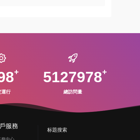
98
5127978
定運行
總訪問量
戶服務
标題搜索
任務中心