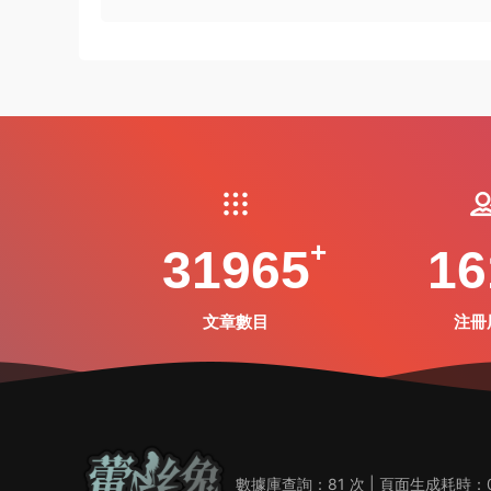
31965
16
文章數目
注冊
數據庫查詢：81 次 | 頁面生成耗時：0