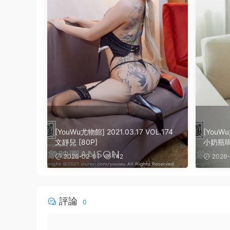
[YouWu尤物館] 2021.03.17 VOL.174
[YouWu
文靜兒 [80P]
小奶瓶嗚嗚
2026-02-01
142
2026-
評論
0