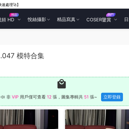
快速處理🚀】
精品
熱門
悅絲攝影
精品寫真
日
視頻 HD
COSER鑒賞
OL.047 模特合集
非
VIP
用戶僅可查看
12
張，圖集專輯共
51
張~
立即登錄