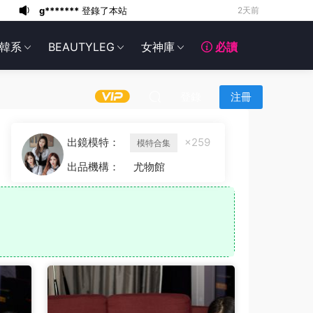
g*******
登錄了本站
3天前
6*******
3天前
韓系
BEAUTYLEG
女神庫
必讀
6*******
3天前
6*******
3天前
6*******
3天前
登錄
注冊
6*******
3天前
6*******
3天前
出鏡模特：
×259
模特合集
6*******
3天前
出品機構：
尤物館
g*******
登錄了本站
2天前
g*******
登錄了本站
2天前