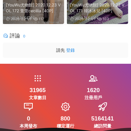
[YouWu尤物館] 2020.12.23 V
[YouWu尤物館] 2020.12.22 V
OL.172 萱萱cecillia [40P]
OL.171 韓冰冰兒 [40P]
2026-02-01
117
2026-02-01
103
評論
0
請先
登錄
31965
1620
文章數目
注冊用戶
0
800
5164141
本周發布
穩定運行
總訪問量