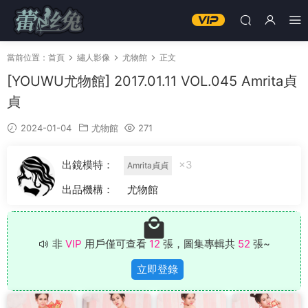
當前位置：
首頁
繡人影像
尤物館
正文
[YOUWU尤物館] 2017.01.11 VOL.045 Amrita貞
貞
2024-01-04
尤物館
271
出鏡模特：
×3
Amrita貞貞
出品機構：
尤物館
非
VIP
用戶僅可查看
12
張，圖集專輯共
52
張~
立即登錄