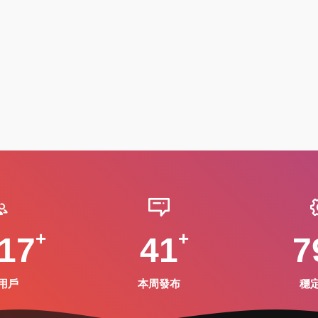
17
41
7
用戶
本周發布
穩