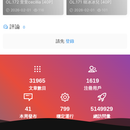
OL.172 萱萱cecillia [40P]
OL.171 韓冰冰兒 [40P]
2026-02-01
116
2026-02-01
101
評論
0
請先
登錄
31965
1619
文章數目
注冊用戶
41
799
5149929
本周發布
穩定運行
總訪問量