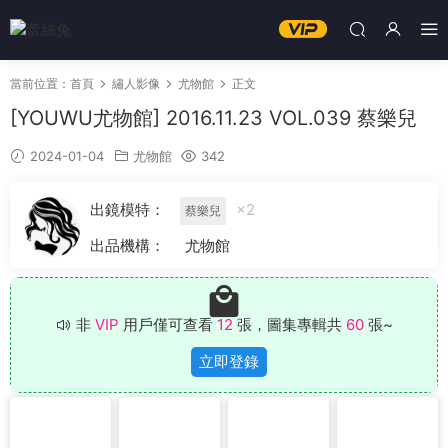
當前位置：
首頁
繡人影像
尤物館
正文
[YOUWU尤物館] 2016.11.23 VOL.039 蔡樂兒
2024-01-04
尤物館
342
出鏡模特：
×2
蔡樂兒
出品機構：
尤物館
非
VIP
用戶僅可查看
12
張，圖集專輯共
60
張~
立即登錄