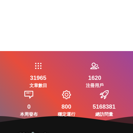
31965
1620
文章數目
注冊用戶
0
800
5168381
本周發布
穩定運行
總訪問量