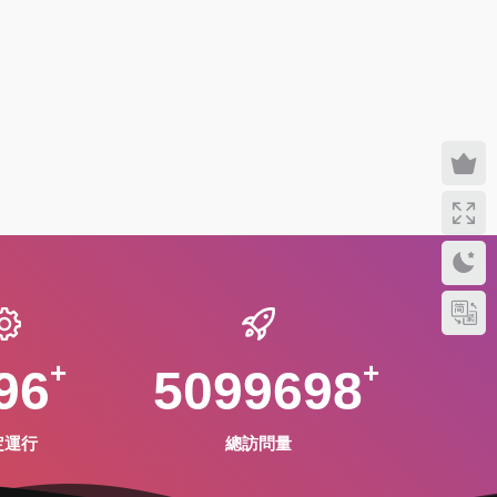
96
5099698
定運行
總訪問量