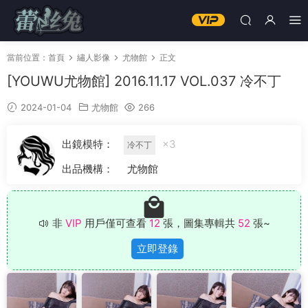
當前位置：
首頁
繡人影像
尤物館
正文
[YOUWU尤物館] 2016.11.17 VOL.037 冷不丁
2024-01-04
尤物館
266
出鏡模特：
×3
冷不丁
出品機構：
尤物館
非
VIP
用戶僅可查看
12
張，圖集專輯共
52
張~
立即登錄