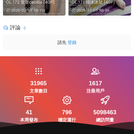
OL.172 萱萱cecillia [40P]
OL.171 韓冰冰兒 [40P]
2026-02-01
114
2026-02-01
99
評論
0
請先
登錄
31965
1617
文章數目
注冊用戶
41
796
5098463
本周發布
穩定運行
總訪問量